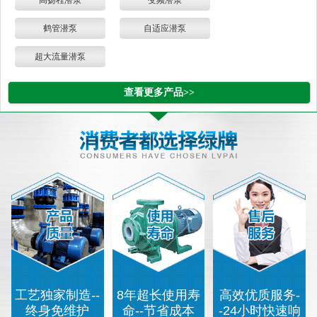
高扬程潜泵
变频潜泵
鹤管潜泵
自适应潜泵
超大流量潜泵
查看更多产品>>
工艺独家制造--
8年超长使用寿
高效优质服务-
终身免维护
命--节省成本
-24小时快速响