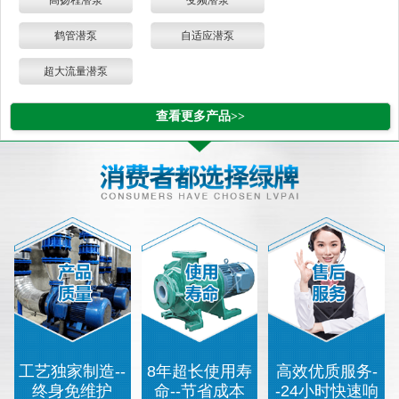
高扬程潜泵
变频潜泵
鹤管潜泵
自适应潜泵
超大流量潜泵
查看更多产品>>
工艺独家制造--
8年超长使用寿
高效优质服务-
终身免维护
命--节省成本
-24小时快速响