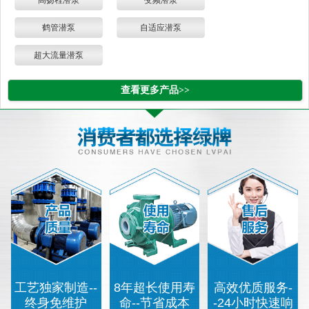
高扬程潜泵
变频潜泵
鹤管潜泵
自适应潜泵
超大流量潜泵
查看更多产品>>
工艺独家制造--
8年超长使用寿
高效优质服务-
终身免维护
命--节省成本
-24小时快速响